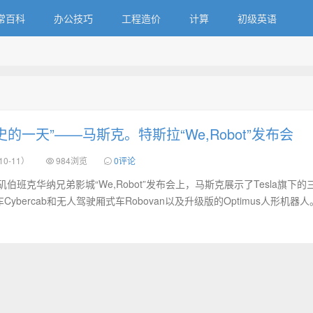
常百科
办公技巧
工程造价
计算
初级英语
的一天”——马斯克。特斯拉“We,Robot”发布会
10-11）
984浏览
0评论
伯班克华纳兄弟影城“We,Robot”发布会上，马斯克展示了Tesla旗下的
车Cybercab和无人驾驶厢式车Robovan以及升级版的Optimus人形机器人