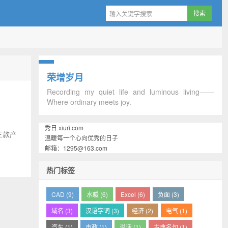
荣增岁月
Recording my quiet life and luminous living——
Where ordinary meets joy.
秀日 xiuri.com
三款产
温暖每一个心向优秀的日子
。
邮箱：1295@163.com
热门标签
CAD (9)
水暖 (6)
Excel (6)
负面 (3)
域名 (3)
汉语字词 (3)
经济 (2)
电气 (1)
汽车 (1)
市政 (1)
说话 (1)
古典名句 (1)