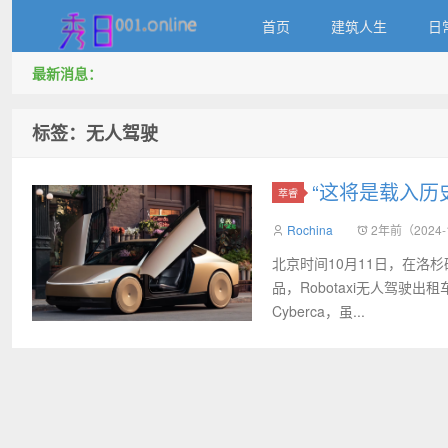
首页
建筑人生
日
最新消息：
秀日
标签：无人驾驶
“这将是载入历史
萃睿
Rochina
2年前（2024-
北京时间10月11日，在洛杉矶
品，Robotaxi无人驾驶出租
Cyberca，虽...