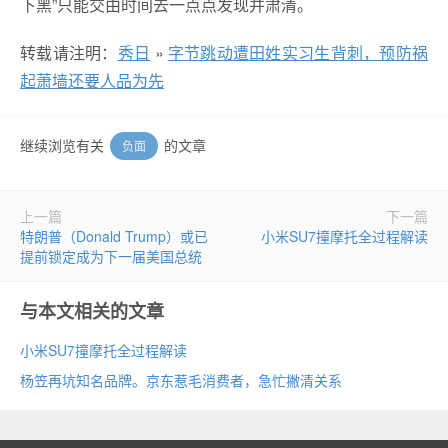
下黑”只能交由时间去一点点发现并肃清。
转载请注明：
秀日
»
字节跳动遭田姓实习生背刺，预防祸
起萧墙还要人品为先
继续浏览有关
的文章
负面
上一篇
下一篇
特朗普（Donald Trump）或已
小米SU7撞摩托全过程解读
提前锁定成为下一届美国总统
与本文相关的文章
小米SU7撞摩托全过程解读
杨笠再坑知名品牌。京东惹毛消费者，急忙撇清关系