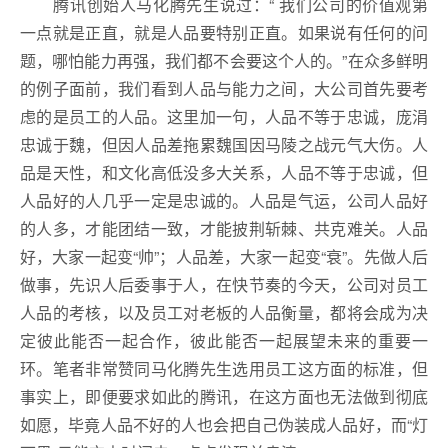
腾讯创始人马化腾先生说过：“ 我们公司的价值观第
一点就是正直，就是人品要特别正直。如果说有任何的问
题，哪怕能力再强，我们都不会要这个人的。”在众多鲜明
的例子面前，我们看到人品与能力之间，大公司首先要考
虑的是员工的人品。这里加一句，人品不等于忠诚，庞涓
忠诚于魏，但因人品差拖累魏国因马陵之战元气大伤。人
品是天性，和文化高低没多大关系，人品不等于忠诚，但
人品好的人几乎一定是忠诚的。人品是气运，公司人品好
的人多，才能团结一致，才能披荆斩棘、共克难关。人品
好，大家一起变“帅”；人品差，大家一起变“衰”。先做人后
做事，先识人后委事于人，在快节奏的今天，公司对员工
人品的考核，以及员工对老板的人品衡量，都将会成为决
定彼此能否一起合作，彼此能否一起展望未来的重要一
环。笔者非常赞同马化腾先生选用员工这方面的标准，但
事实上，即便要求如此的腾讯，在这方面也无法做到彻底
如愿，毕竟人品不好的人也会把自己伪装成人品好，而“灯