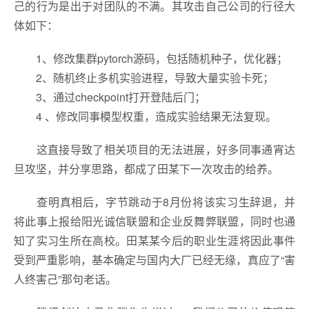
己的行为是出于对团队的不满。其攻击自己公司的行径大
体如下：
1、修改集群pytorch源码，包括随机种子，优化器；
2、随机终止多机实验进程，导致大量实验卡死；
3、通过checkpoint打开登陆后门；
4 、修改同事模型权重，造成实验结果无法复现。
这直接导致了相关项目的无法进展，好多同事通宵达
旦攻坚，并分享思路，都成了田某下一次攻击的给养。
查明真相后，字节跳动于8月份将该实习生辞退，并
将此事上报给阳光诚信联盟和企业反舞弊联盟，同时也通
知了实习生所在高校。田某某今后的职业生涯将因此事件
受到严重影响，基本确定与国内大厂已经无缘，真应了“害
人终害己”那句老话。