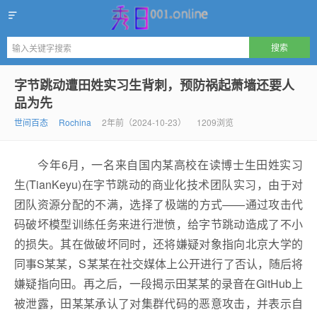
秀日
字节跳动遭田姓实习生背刺，预防祸起萧墙还要人
品为先
世间百态
Rochina
2年前（2024-10-23）
1209浏览
今年6月，一名来自国内某高校在读博士生田姓实习
生(TianKeyu)在字节跳动的商业化技术团队实习，由于对
团队资源分配的不满，选择了极端的方式——通过攻击代
码破坏模型训练任务来进行泄愤，给字节跳动造成了不小
的损失。其在做破坏同时，还将嫌疑对象指向北京大学的
同事S某某，S某某在社交媒体上公开进行了否认，随后将
嫌疑指向田。再之后，一段揭示田某某的录音在GitHub上
被泄露，田某某承认了对集群代码的恶意攻击，并表示自