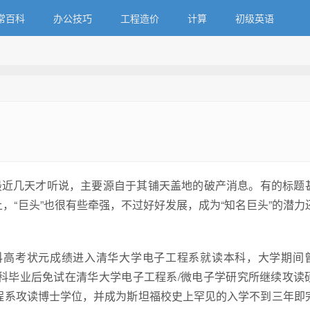
常百科
办公技巧
工程造价
计算
初级英语
是最近几天才听说，主要源自于其铺天盖地的破产消息。有的标题
上，“巨头”也很有些牵强，不过好好发展，成为“知名巨头”的潜力
科高考状元成绩进入清华大学电子工程系就读本科，大学期间
04年本科毕业后免试在清华大学电子工程系/微电子学研究所继续攻读
ity)电子工程系攻读博士学位，并成为斯坦福校史上罕见的入学不到三年