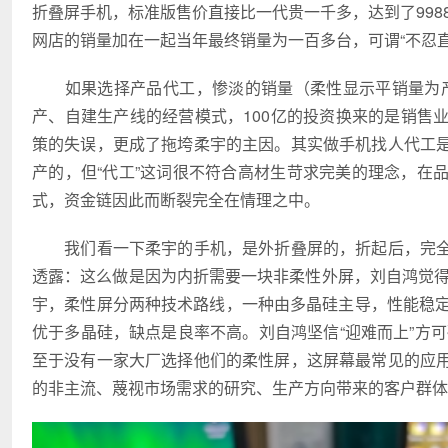
折叠屏手机，标准版售价直接比一代贵一千多，达到了9988元
网店的销量加在一起当年最终销量为一百多台，可谓“不忍直
如果选择产品代工，惨淡的销量（柔性显示平销量为产能
产、自建生产线的经营模式，100亿的投资换来的是销售
策的失误，更成了拖垮柔宇的主因。其实做手机找人代工
产的，但“代工”这词很不符合高材生苛求完美的理念，在
式，资金链因此而断裂完全在情理之中。
我们看一下柔宇的手机，是外折叠屏的，折起后，完全
透露：这么做是因为内折需要一块非柔性外屏，刘自鸿觉得采
宇，柔性屏分两种技术路线，一种由多晶硅主导，性能稳定
优于多晶硅，缺点是良率不高。刘自鸿坚信“迎难而上”方可
至于没有一家大厂选择他们的柔性屏，这屏幕最常见的应
的非主流、蔑视市场需求的研究、生产方向带来的客户群体