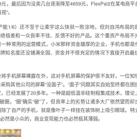
，最后因为没卖几台逐渐降至4659元，FlexPai2在某电商平
视”。
1/6）还不至于让柔宇这么快就一败涂地，但刘自鸿布局的
业绩极差和一众良率不佳、反馈不好的产品。这个重资产布局不
是一种常用的运营模式，小米那样资金雄厚的企业，手机也都是
品牌知名度还没铺满全国、资金并不很充足的情况下直接开启最
将手机屏幕裸露在外，这对手机屏幕的保护很不友好，一位知
购其他公司的屏幕“没面子”。“面子”问题其实自始至终都在困
，已经发展了20多年。一种是超低温非硅制程集成技术，理论
破圈，“圈”确实“破”了，但良率上的劣势让诸多大厂依然望而却
用除了自产的手机，就是像叶子一样挂在装饰树上吸引眼球。特
必然是小众的，商业变现能力也必然极其薄弱。