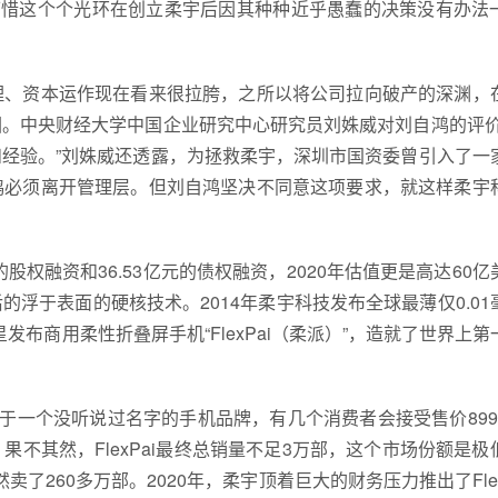
可惜这个个光环在创立柔宇后因其种种近乎愚蠢的决策没有办法
、资本运作现在看来很拉胯，之所以将公司拉向破产的深渊，
。中央财经大学中国企业研究中心研究员刘姝威对刘自鸿的评价
经验。”刘姝威还透露，为拯救柔宇，深圳市国资委曾引入了一
鸿必须离开管理层。但刘自鸿坚决不同意这项要求，就这样柔宇
股权融资和36.53亿元的债权融资，2020年估值更是高达60亿
浮于表面的硬核技术。2014年柔宇科技发布全球最薄仅0.01
发布商用柔性折叠屏手机“FlexPai（柔派）”，造就了世界上第
对于一个没听说过名字的手机品牌，有几个消费者会接受售价899
不其然，FlexPai最终总销量不足3万部，这个市场份额是极
卖了260多万部。2020年，柔宇顶着巨大的财务压力推出了Flex