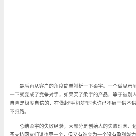
最后再从客户的角度简单刨析一下柔宇。一个做显示屏
一下就变成了竞争对手，如果买了柔宇的产品，等于被别
自鸿是极度自信的，在做起“手机梦”时也许已不屑于供不
不归路。
总结柔宇的失败经验，大部分是创始人的失败理念、运
予支持网友们说也算一个，但又有谁会为一个没有盈利能力