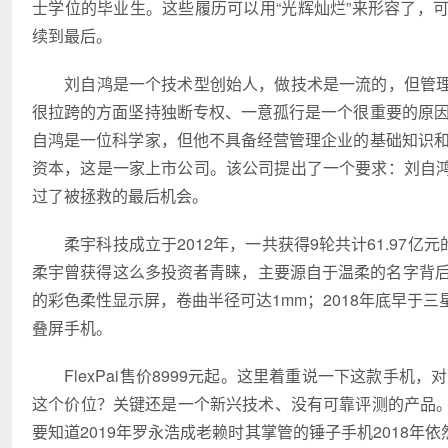
士学位的毕业生。这些履历可以用“光辉灿烂”来形容了，
续到最后。
刘自鸿是一个技术型创始人，做技术是一流的，但管理
很拉跨的方面坚持独断专权、一意孤行是一个很重要的原因
自鸿是一位科学家，但他不具备经营管理企业的基础知识和
资本，这是一家上市公司。该公司提出了一个要求：刘自
过了被拯救的最后机会。
柔宇科技成立于2012年，一共获得9轮共计61.97亿元的
柔宇曾获得这么多投资者青睐，主要源自于温柔的名字背后的
的彩色柔性显示屏，卷曲半径可达1mm；2018年底早于三星
叠屏手机。
FlexPai售价8999元起。这里着重说一下这款手机，
这个价位？关键还是一个新兴技术、没有可靠评测的产品。果
要知道2019年罗永浩成老赖时其掌管的锤子手机2018年依然