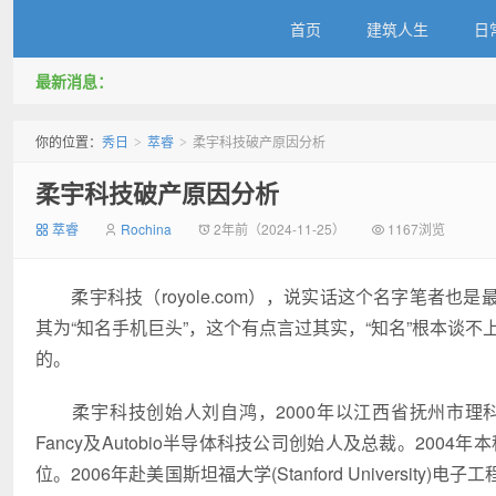
首页
建筑人生
日
最新消息：
秀日
你的位置：
秀日
萃睿
柔宇科技破产原因分析
>
>
柔宇科技破产原因分析
萃睿
Rochina
2年前（2024-11-25）
1167浏览
柔宇科技（royole.com），说实话这个名字笔者也
其为“知名手机巨头”，这个有点言过其实，“知名”根本谈不
的。
柔宇科技创始人刘自鸿，2000年以江西省抚州市理
Fancy及Autobio半导体科技公司创始人及总裁。20
位。2006年赴美国斯坦福大学(Stanford Univers