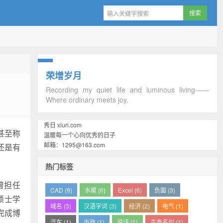
荣增岁月
Recording my quiet life and luminous living——
Where ordinary meets joy.
秀日 xiuri.com
甚至称
温暖每一个心向优秀的日子
邮箱：1295@163.com
还是有
热门标签
曾担任
CAD (9)
水暖 (6)
Excel (6)
负面 (3)
硕士学
域名 (3)
汉语字词 (3)
经济 (2)
电气 (1)
即完成博
汽车 (1)
市政 (1)
说话 (1)
古典名句 (1)