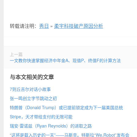
转载请注明：
秀日
»
柔宇科技破产原因分析
上一篇
一文教你快速掌握经济中年金A、现值P、终值F的计算方法
与本文相关的文章
7则丘吉尔对话小故事
张一鸣创立字节跳动之初
特朗普（Donald Trump）或已提前锁定成为下一届美国总统
Stripe，天才带给支付的无限可能
瑞安·雷诺兹（Ryan Reynolds）的进取之路
“这将是载入历史的一天”——马斯克。特斯拉“We,Robot”发布会