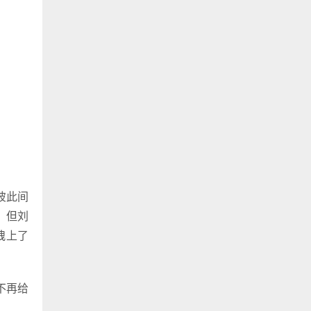
彼此间
！但刘
拽上了
不再给