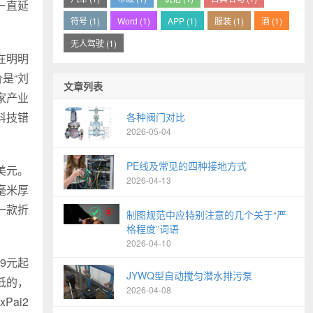
一直延
符号 (1)
Word (1)
APP (1)
服装 (1)
酒 (1)
无人驾驶 (1)
在明明
是“刘
文章列表
家产业
科技错
各种阀门对比
2026-05-04
PE线及常见的四种接地方式
美元。
2026-04-13
毫米厚
一款折
制图规范中应特别注意的几个关于“严
格程度”词语
2026-04-10
9元起
JYWQ型自动搅匀潜水排污泵
低的，
2026-04-08
Pai2