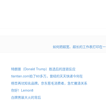
如何把超宽、超长的工作表打印在一
特朗普（Donald Trump）胜选后的连锁反应
tiantian.com拍了60多万，曾经的天天快递今何在
杨笠再坑知名品牌。京东惹毛消费者，急忙撇清关系
你好！Lemon8
白牌男装大火的背后