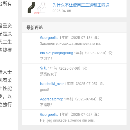
台所有
为什么不让使用正三通和正四通
2026-04-08
是重资
最新评论
光是决
Georgeelito
1年前（2025-07-18）说：
代工生
Здравейте, исках да знам цената ви.
烧钱模
idn slot pianjingeung
1年前（2025-07-13）说：
学习了！
宝儿
1年前（2025-07-08）说：
情人士
漂亮的女子
扰着柔
istochniki_nvor
1年前（2025-07-05）说：
上性能
good!
步，以
Aggregator.top
1年前（2025-07-04）说：
立独行
不错哦！
Georgeelito
1年前（2025-07-02）说：
Hej, jeg ønskede at kende din pris.