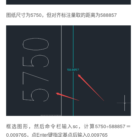
图纸尺寸为5750，但对齐标注量取的距离为588857
框选图形，然后命令栏输入sc，计算5750÷588857＝
0.009765，点Enter键指定基点后输入0.009765