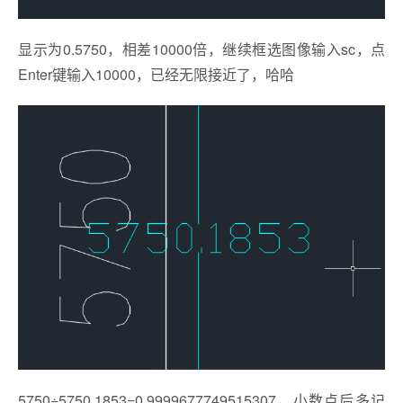
显示为0.5750，相差10000倍，继续框选图像输入sc，点
Enter键输入10000，已经无限接近了，哈哈
5750÷5750.1853=0.9999677749515307，小数点后多记