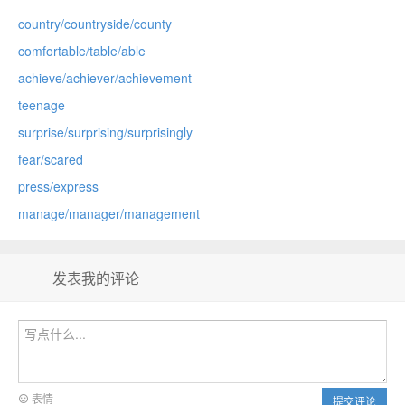
country/countryside/county
comfortable/table/able
achieve/achiever/achievement
teenage
surprise/surprising/surprisingly
fear/scared
press/express
manage/manager/management
发表我的评论
表情
提交评论