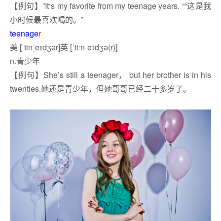
【例句】”It
‘s
my
favorite
from my
teenage
years
.
““这是我
小时候最喜欢喝的。”
teenage
r
美 [ˈtinˌeɪdʒər]英 [ˈtiːnˌeɪdʒə(r)]
n.
青少年
【例句】She’s still a teenager， but her brother is in his
twenties.她还是青少年，但她哥哥已经二十多岁了。