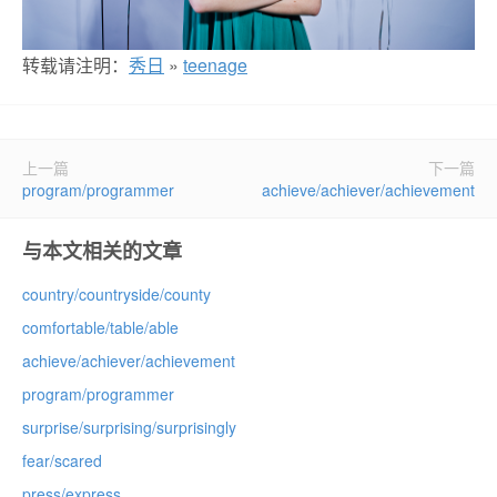
转载请注明：
秀日
»
teenage
上一篇
下一篇
program/programmer
achieve/achiever/achievement
与本文相关的文章
country/countryside/county
comfortable/table/able
achieve/achiever/achievement
program/programmer
surprise/surprising/surprisingly
fear/scared
press/express