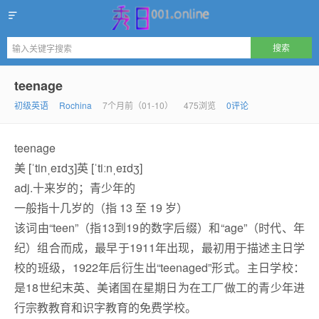
秀日
teenage
初级英语
Rochina
7个月前（01-10）
475浏览
0评论
teenage
美 [ˈtinˌeɪdʒ]英 [ˈtiːnˌeɪdʒ]
adj.
十来岁的；青少年的
一般指十几岁的（指 13 至 19 岁）
该词由“teen”（指13到19的数字后缀）和“age”（时代、年
纪）组合而成，最早于1911年出现，最初用于描述
主日学
校
的班级，1922年后衍生出“teenaged”形式。‌主日学校：
是18世纪末英、美诸国在星期日为在工厂做工的青少年进
行宗教教育和识字教育的免费学校。