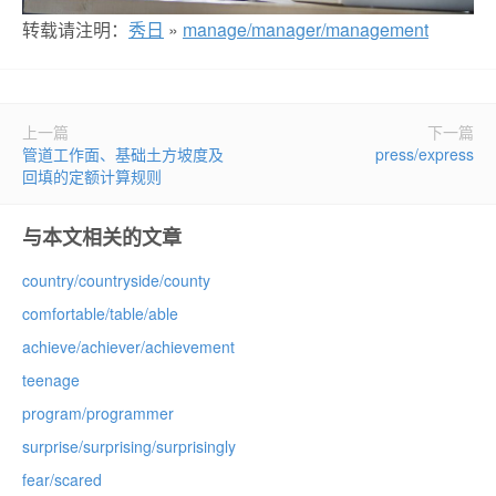
转载请注明：
秀日
»
manage/manager/management
上一篇
下一篇
管道工作面、基础土方坡度及
press/express
回填的定额计算规则
与本文相关的文章
country/countryside/county
comfortable/table/able
achieve/achiever/achievement
teenage
program/programmer
surprise/surprising/surprisingly
fear/scared