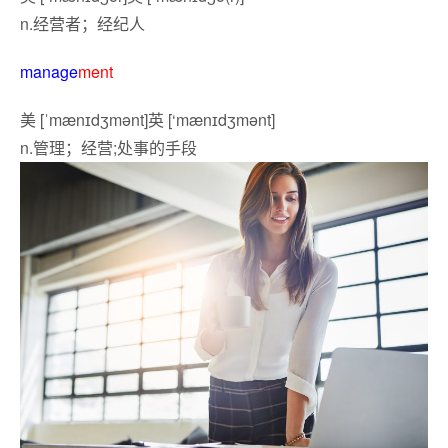
n.
经营者；经纪人
manage
ment
美 [ˈmænɪdʒmənt]英 [‘mænɪdʒmənt]
n.
管理；经营;处事的手段