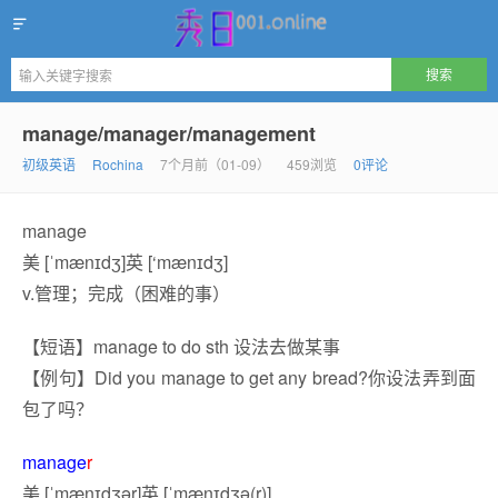
秀日
manage/manager/management
初级英语
Rochina
7个月前（01-09）
459浏览
0评论
manage
美 [ˈmænɪdʒ]英 [‘mænɪdʒ]
v.管理；完成（困难的事）
【短语】manage to do sth 设法去做某事
【例句】Did you manage to get any bread?你设法弄到面
包了吗？
manage
r
美 [ˈmænɪdʒər]英 [ˈmænɪdʒə(r)]